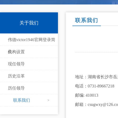
联系我们
关于我们
伟德victor1946官网登录简
介
机构设置
现任领导
历史沿革
地址：湖南省长沙市岳麓区
电话：0731-89667218
历任领导
邮编: 410013
联系我们
邮箱：csugwxy@126.c