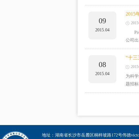
201
09
201
2015.04
ProQu
公司出
“十
08
201
2015.04
为科学
题招标
地址：湖南省长沙市岳麓区桐梓坡路172号伟德victo