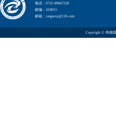
电话：0731-89667218
邮编：410013
邮箱：csugwxy@126.com
Copyright © 伟德国际