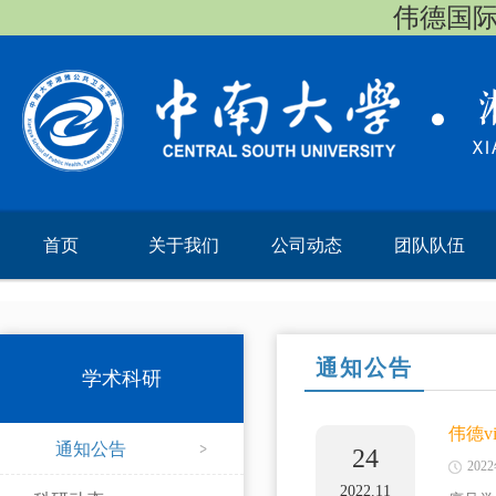
伟德国际(vi
首页
关于我们
公司动态
团队队伍
通知公告
学术科研
伟德v
通知公告
24
202
2022.11