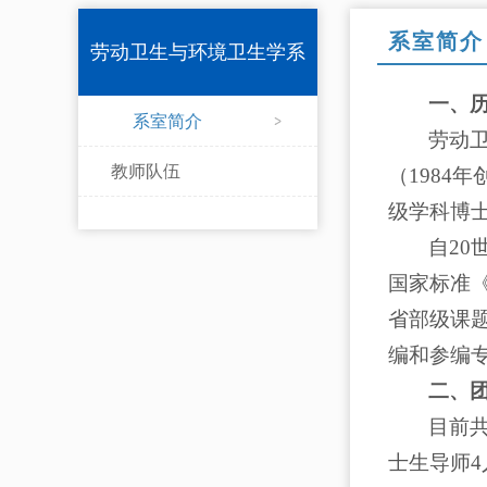
系室简介
劳动卫生与环境卫生学系
一、
系室简介
劳动
教师队伍
（1984
级学科博
自20
国家标准
省部级课
编和参编
二、
目前共
士生导师4