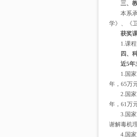
三、
本系
学》、《卫
获奖
1.课
四、
近5
1.国
年，65万
2.国
年，61万
3.
谢解毒机理
4.国