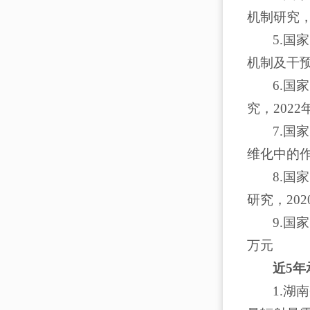
机制研究，
5.国
机制及干预
6.
究，2022
7.国
维化中的作
8.
研究，202
9.国
万元
近
5
年
1.