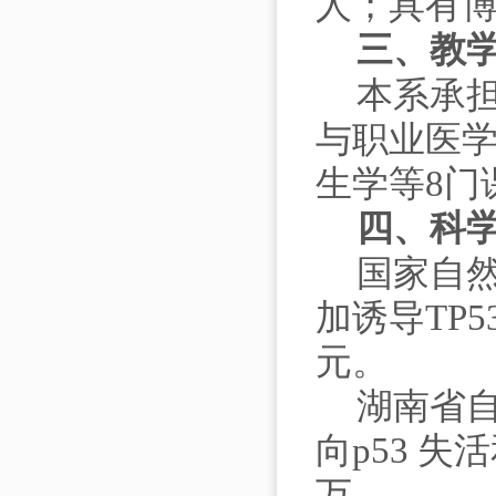
人；具有博
三、
教
本系承
与职业医
生学等8门
四、
科
国家自然
加诱导TP
元。
湖南省
向p53 失
万。