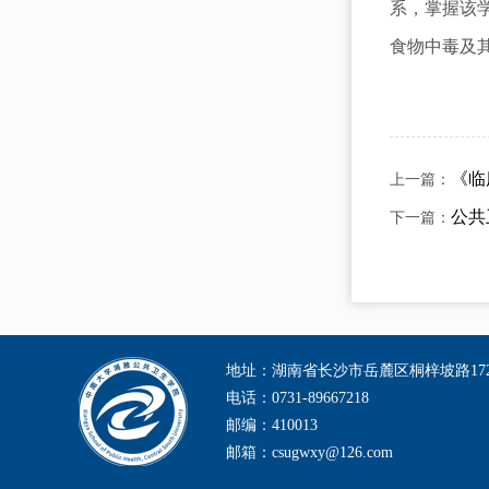
系，掌握该
食物中毒及
《临
上一篇：
公共
下一篇：
地址：湖南省长沙市岳麓区桐梓坡路172号伟
电话：0731-89667218
邮编：410013
邮箱：csugwxy@126.com