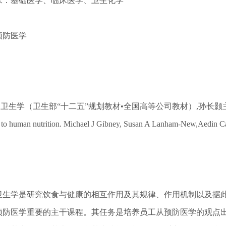
求：基础医学、临床医学、卫生化学
预防医学
品卫生学（卫生部“十二五”规划教材•全国高等公司教材）,孙长颢
n to human nutrition. Michael J Gibney, Susan A Lanham-New,Aedin Ca
卫生学是研究饮食与健康的相互作用及其规律、作用机制以及据
预防医学重要的主干课程。其任务是培养员工从预防医学的观点