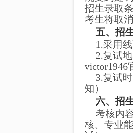
招生录取
考生将取
五、招
1.采用
2.复试
victor19
3.复试时
知）
六、招
考核内
核、专业