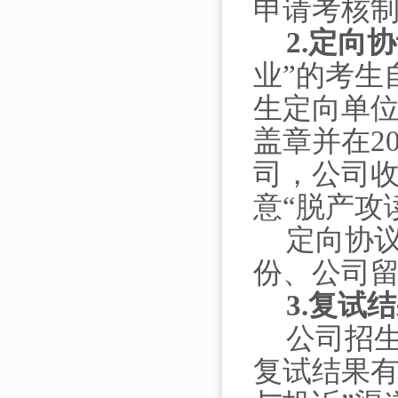
申请考核
2.定向
业”的考生
生定向单
盖章
并
在
2
司，公司
意
“脱产攻
定向协
份
、
公司
3.复试
公司招
复试结果有