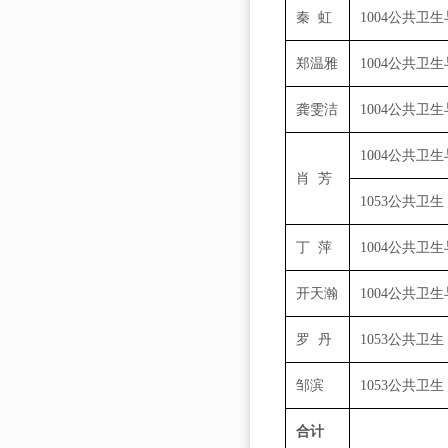
秦
虹
1004公共卫
郑温雅
1004公共卫
龚雯洁
1004公共卫
1004公共卫
肖
芳
1053公共卫生
丁
萍
1004公共卫
开天瀚
1004公共卫
罗
丹
1053公共卫生
邹
滨
1053公共卫生
合计