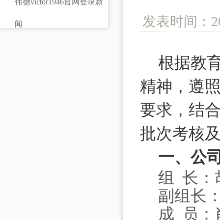
伟德victor1946官网登录新
发表时间：20
闻
根据教
精神，遵
要求，结合
批次
考核
一、公
组
长：
副组长：
成
员：