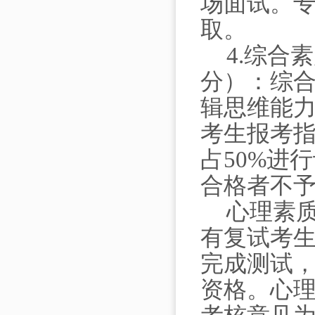
场面试。专
取。
4.综合
分）：综
辑思维能
考生报考
占50%进
合格者不
心理素
有复试考
完成测试
资格。心