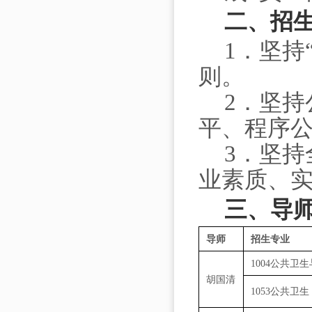
二、
招
1．坚持
则。
2．坚
平、程序
3．坚
业素质、
三、导
导师
招生专业
1004公共卫
胡国清
1053公共卫生