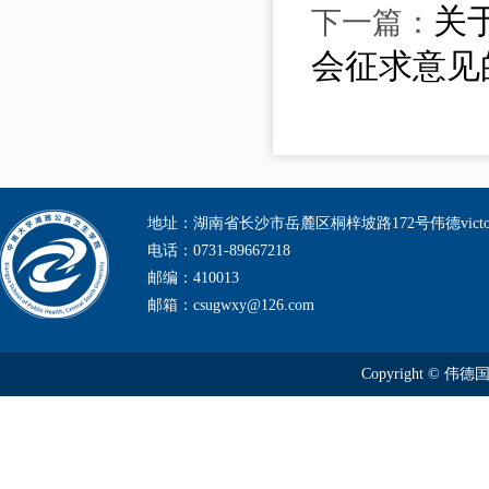
关于
下一篇：
会征求意见
地址：湖南省长沙市岳麓区桐梓坡路172号伟德victo
电话：0731-89667218
邮编：410013
邮箱：csugwxy@126.com
Copyright © 伟德国际