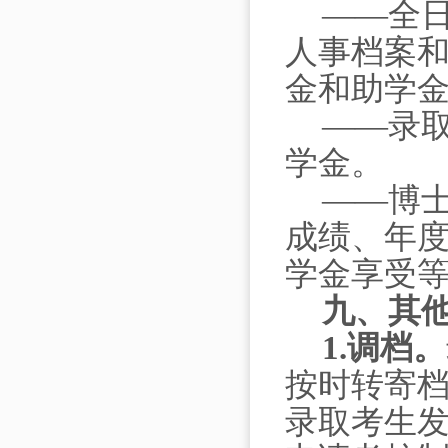
——全日
人事档案和
金和助学
——录取
学金。
——博
成绩、年
学金享受
九、
其
1.调档。
按时转寄
录取考生发