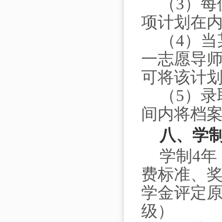
（
3）
项计划在内
（
4）
一志愿导
可将该计
（
5）录
间内将档
八、
学
学制
4年
费标准、
学金评定
级）