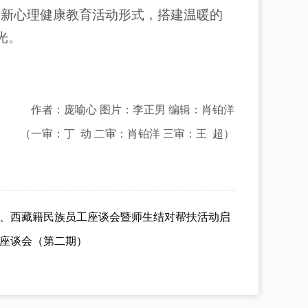
创新
心理
健康教育
活动
形式
，搭建
温暖的
光。
作者
：
庞喻心
图片
：
李正男
编辑：肖铂洋
（
一审
：
丁 动
二审
：
肖铂洋
三审
：
王 超
）
”新疆、西藏籍民族员工座谈会暨师生结对帮扶活动启
交流座谈会（第二期）