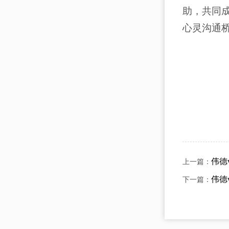
助，共同
心灵沟通
伟德
上一篇：
伟德
动仪式
下一篇：