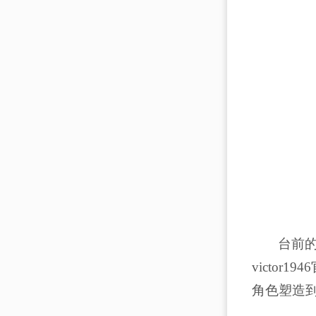
台前
victor1
角色塑造