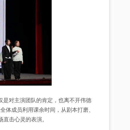
仅是对主演团队的肯定，也离不开伟德
。全体成员利用课余时间，从剧本打磨、
场直击心灵的表演。