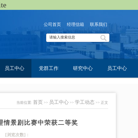
te
公司首页
经理信箱
联系我们
员工中心
党群工作
研究中心
员工中心
首页
员工中心
学工动态
当前位置:
>>
>>
>> 正文
园心理情景剧比赛中荣获二等奖
室 [浏览次数]：