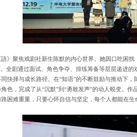
《語》
聚焦戏剧社新生陈默的内心世界。她因口吃困扰
”
。全剧通过面试、角色争夺、排练筹备等层层递进的
不同抉择与成长路径。在
“
知语
”
的不断鼓励与推动下，
释角色，完成了从
“
沉默
”
到
“
勇敢发声
”
的动人蜕变。作
前路困难重重，只要心怀自信与坚定，每个人都能在生