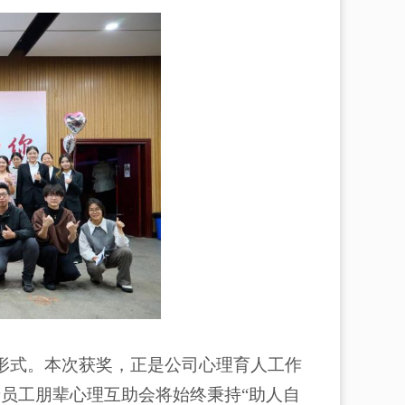
形式。本次获奖，正是公司心理育人工作
录
员工
朋辈心理互助会将
始终
秉持
“
助人自