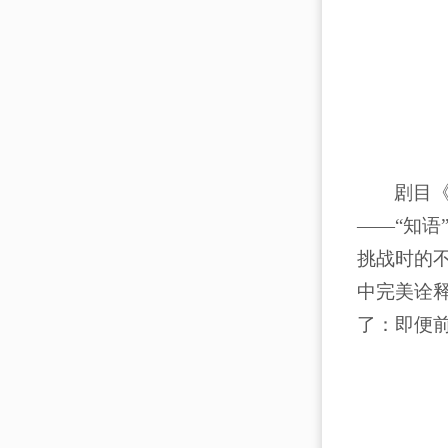
剧目
——“
知语
挑战时的
中完美诠
了：即便