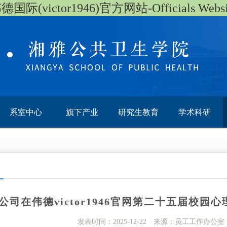
德国际(victor1946)官方网站-Officials Websi
系室中心
旗下产业
研究生教育
学术科研
公司在伟德victor1946官网第二十五届校
发表时间：2025-12-22 来源：员工工作办公